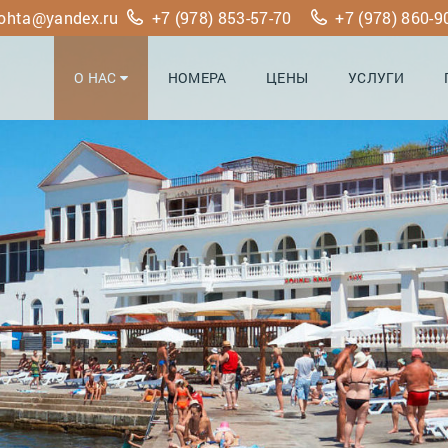
ohta@yandex.ru
+7 (978) 853-57-70
+7 (978) 860-9
О НАС
НОМЕРА
ЦЕНЫ
УСЛУГИ