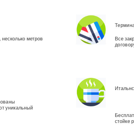
Термина
, несколько метров
Все зак
договор
Итальнс
дованы
ют уникальный
Бесплат
стойке 